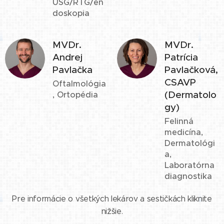
USG/RTG/en
doskopia
MVDr.
MVDr.
Andrej
Patrícia
Pavlačka
Pavlačková,
CSAVP
Oftalmológia
(Dermatolo
, Ortopédia
gy)
Felinná
medicína,
Dermatológi
a,
Laboratórna
diagnostika
Pre informácie o všetkých lekárov a sestičkách kliknite
nižšie.