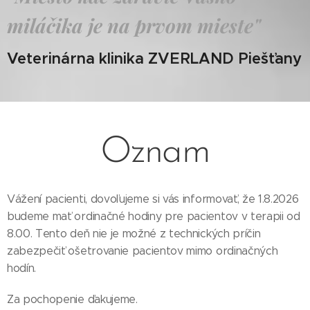
miláčika je na prvom mieste"
Veterinárna klinika ZVERLAND Piešťany
Oznam
Vážení pacienti, dovoľujeme si vás informovať, že 1.8.2026
budeme mať ordinačné hodiny pre pacientov v terapii od
8.00. Tento deň nie je možné z technických príčin
zabezpečiť ošetrovanie pacientov mimo ordinačných
hodín.
Za pochopenie ďakujeme.