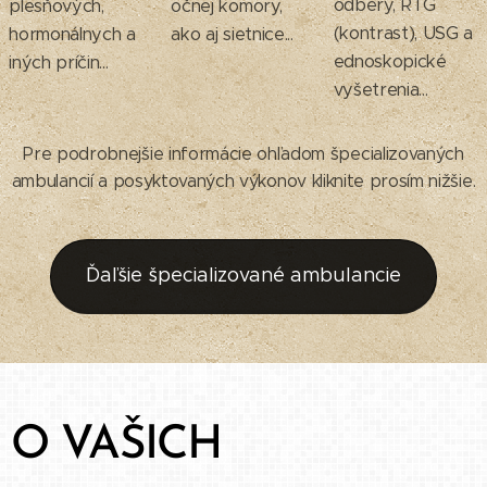
odbery, RTG
plesňových,
očnej komory,
(kontrast), USG a
hormonálnych a
ako aj sietnice...
ednoskopické
iných príčin...
vyšetrenia...
Pre podrobnejšie informácie ohľadom špecializovaných
ambulancií a posyktovaných výkonov kliknite prosím nižšie.
Ďaľšie špecializované ambulancie
O VAŠICH