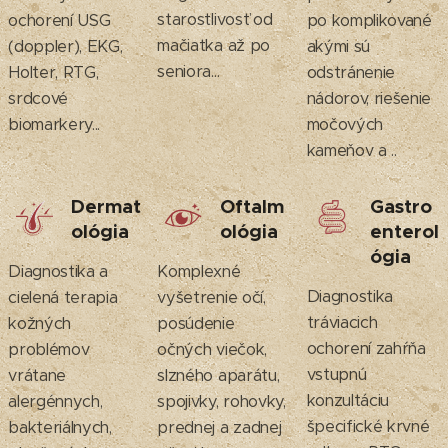
starostlivosť od
ochorení USG
po komplikované
mačiatka až po
(doppler), EKG,
akými sú
seniora...
Holter, RTG,
odstránenie
srdcové
nádorov, riešenie
biomarkery...
močových
kameňov a ..
Dermat
Oftalm
Gastro
ológia
ológia
enterol
ógia
Diagnostika a
Komplexné
Diagnostika
cielená terapia
vyšetrenie očí,
tráviacich
kožných
posúdenie
ochorení zahŕňa
problémov
očných viečok,
vstupnú
vrátane
slzného aparátu,
konzultáciu
alergénnych,
spojivky, rohovky,
špecifické krvné
bakteriálnych,
prednej a zadnej