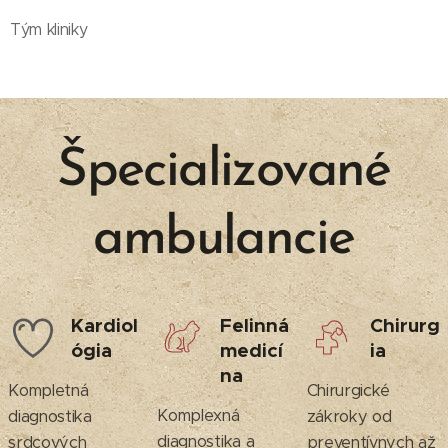
Tým kliniky
Špecializované
ambulancie
Kardiol
Felinná
Chirurg
ógia
medicí
ia
na
Kompletná
Chirurgické
Komplexná
diagnostika
zákroky od
diagnostika a
srdcových
preventívnych až