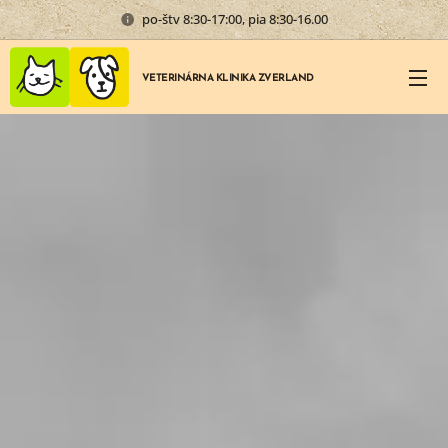
po-štv 8:30-17:00, pia 8:30-16.00
VETERINÁRNA KLINIKA ZVERLAND