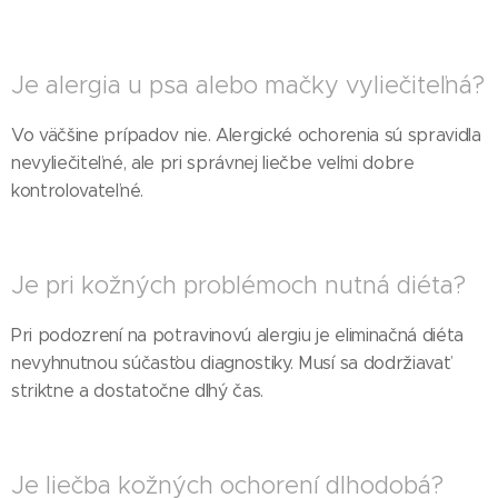
Je alergia u psa alebo mačky vyliečiteľná?
Vo väčšine prípadov nie. Alergické ochorenia sú spravidla
nevyliečiteľné, ale pri správnej liečbe veľmi dobre
kontrolovateľné.
Je pri kožných problémoch nutná diéta?
Pri podozrení na potravinovú alergiu je eliminačná diéta
nevyhnutnou súčasťou diagnostiky. Musí sa dodržiavať
striktne a dostatočne dlhý čas.
Je liečba kožných ochorení dlhodobá?