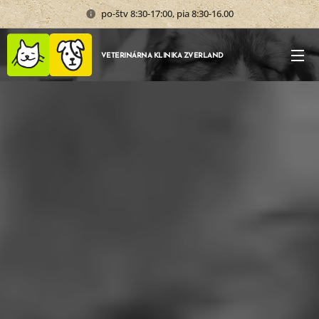
po-štv 8:30-17:00, pia 8:30-16.00
VETERINÁRNA KLINIKA ZVERLAND