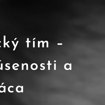
ký tím –
úsenosti a
áca