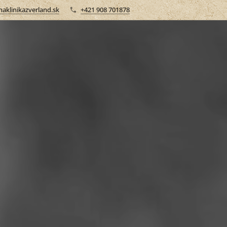
aklinikazverland.sk
+421 908 701878