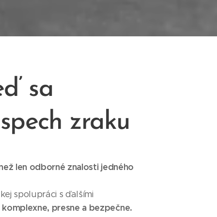
eď sa
ospech zraku
 než len odborné znalosti jedného
kej spolupráci s ďalšími
komplexne, presne a bezpečne.
ý