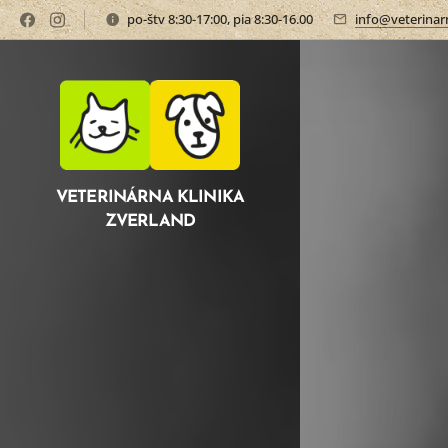
po-štv 8:30-17:00, pia 8:30-16.00
info@veterinarn
VETERINÁRNA KLINIKA
ZVERLAND