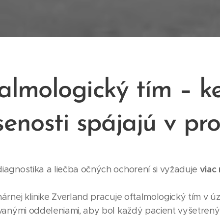
almologický tím – k
senosti spájajú v pr
viac
iagnostika a liečba očných ochorení si vyžaduje
árnej klinike Zverland pracuje oftalmologický tím v úz
ovanými oddeleniami, aby bol každý pacient vyšetren