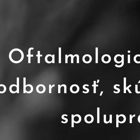
Oftalmologic
odbornosť, sk
spolupr