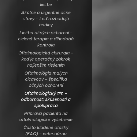
liečbe
Akútne a urgentné očné
stavy – keď rozhodujú
hodiny
Liečba očných ochorení –
cielená terapia a dlhodobá
kontrola
Oftalmologická chirurgia –
keď je operačný zákrok
najlepším riešením
Oftalmológia malých
cicavcov – špecifiká
očných ochorení
Oftalmologický tím –
odbornosť, skúsenosti a
spolupráca
Príprava pacienta na
oftalmologické vyšetrenie
Často kladené otázky
(FAQ) – veterinárna