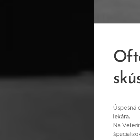
Oft
skú
Úspešná d
lekára.
Na Veterin
špecializ