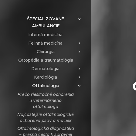
ŠPECIALIZOVANÉ
AMBULANCIE
Interná medicína
Felinná medicína
Chirurgia
Ortopédia a traumatológia
Dermatológia
Kardiológia
Oftalmológia
Prečo riešiť očné ochorenia
u veterinárneho
oftalmológa
Najčastejšie oftalmologické
ochorenia psov a mačiek
Oftalmologická diagnostika
– presná cesta k správnej