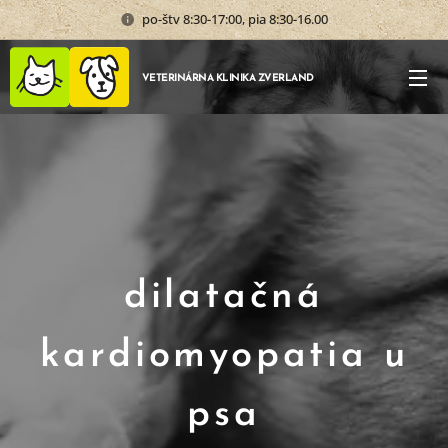
po-štv 8:30-17:00, pia 8:30-16.00
VETERINÁRNA KLINIKA ZVERLAND
dilatačná
kardiomyopatia u
psa