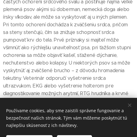
častých ochorení srdcového svalu a postihuje najmä veľké
plemená psov akými sú doberman, nemecká doga alebo
írsky vlkodav, ale môže sa vyskytovať aj u iných plemien.
Pri tomto ochorení dochádza k zväčšeniu srdca, pričom
sa steny stenčujú, čím sa znižuje schopnosť srdca
pumpovať krv do tela. Prvé príznaky si majiteľ môže
všimnúť ako rýchlejšiu unaviteľnosť psa, pri ťažšom stupni
ochorenia sa môže objaviť kašeľ, sťažené dýchanie,
nechutenstvo alebo kolapsy. U niektorých psov sa môže
vyskytnúť aj zväčšené brucho – z dôvodu hromadenia
tekutiny. Veterinár odporučí vyšetrenie srdca
ultrazvukom, EKG alebo vyšetrenie holterom pre
diagnostikovanie možných arytmií, RTG hrudníka a krvné
testy. Dôležité je ochorenie odhaliť čo najskôr – ideálne
ešte pred objavením prvých príznakov. Preto je veľmi
Používame cookies, aby sme zaistili správne fungovanie a
dôležité u plemien a pacientov, kde je zvýšená
bezpečnosť našich stránok. Tým vám môžeme poskytnúť tú
pravdepodobnosť tohto ochorenia ich pravidelne
najlepšiu skúsenosť z ich návštevy.
monitorovať. Liečba zahŕňa kombináciu liekov, ktoré