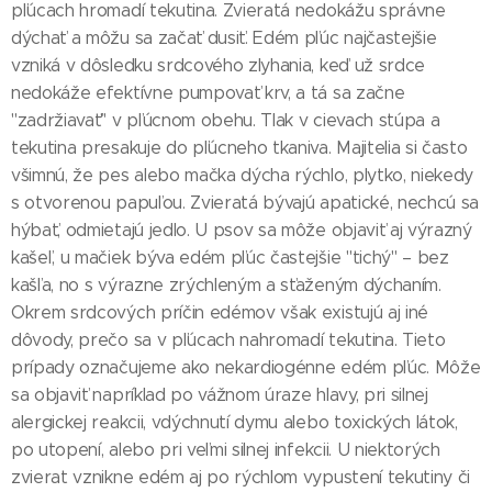
pľúcach hromadí tekutina. Zvieratá nedokážu správne
dýchať a môžu sa začať dusiť. Edém pľúc najčastejšie
vzniká v dôsledku srdcového zlyhania, keď už srdce
nedokáže efektívne pumpovať krv, a tá sa začne
"zadržiavať" v pľúcnom obehu. Tlak v cievach stúpa a
tekutina presakuje do pľúcneho tkaniva. Majitelia si často
všimnú, že pes alebo mačka dýcha rýchlo, plytko, niekedy
s otvorenou papuľou. Zvieratá bývajú apatické, nechcú sa
hýbať, odmietajú jedlo. U psov sa môže objaviť aj výrazný
kašeľ, u mačiek býva edém pľúc častejšie "tichý" – bez
kašľa, no s výrazne zrýchleným a sťaženým dýchaním.
Okrem srdcových príčin edémov však existujú aj iné
dôvody, prečo sa v pľúcach nahromadí tekutina. Tieto
prípady označujeme ako nekardiogénne edém pľúc. Môže
sa objaviť napríklad po vážnom úraze hlavy, pri silnej
alergickej reakcii, vdýchnutí dymu alebo toxických látok,
po utopení, alebo pri veľmi silnej infekcii. U niektorých
zvierat vznikne edém aj po rýchlom vypustení tekutiny či