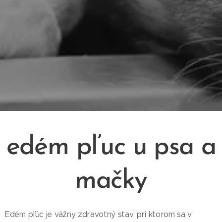
edém pľuc u psa a
mačky
Edém pľúc je vážny zdravotný stav, pri ktorom sa v