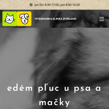
po-štv 8:30-17:00, pia 8:30-16.00
VETERINÁRNA KLINIKA ZVERLAND
edém pľuc u psa a
mačky