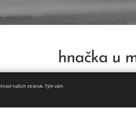
hnačka u 
mačky je častým príznakom rôznych ochorení trávia
ečnosť našich stránok. Tým vám
stravou, náhlou zmenou krmiva, parazitmi, infekciami
mi čriev. Prejavuje sa riedkou stolicou, často sprev
kom hmotnosti. Diagnostika zahŕňa vyšetrenie trusu, 
 Liečba sa odvíja od príčiny – od diétnych opatrení a a
diéty.