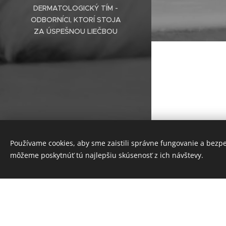
DERMATOLOGICKÝ TÍM -
ODBORNÍCI, KTORÍ STOJA
ZA ÚSPEŠNOU LIEČBOU
© 2025
Veterinárna klinika
Hnačka u 
ZVERLAND Piešťany spol. s r.o.
,
Používame cookies, aby sme zaistili správne fungovanie a bezp
nevhodnou 
všetky práva vyhradené
môžeme poskytnúť tú najlepšiu skúsenosť z ich návštevy.
ochorenia
Cookies
alebo úbyt
ultrazvuk.
špeciálne 