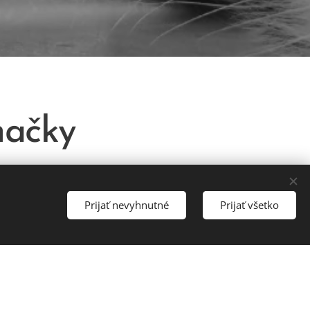
mačky
ceho traktu. Môže byť spôsobená
, alergiou alebo vážnejšími
Prijať nevyhnutné
Prijať všetko
ádzanou nechutenstvom, zvracaním
krvné testy a v prípade potreby aj
ntiparazitík až po antibiotiká alebo