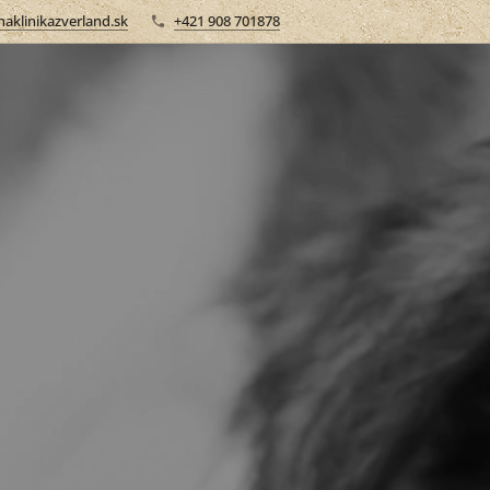
aklinikazverland.sk
+421 908 701878