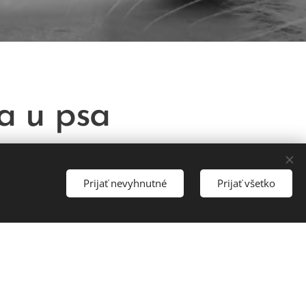
a u psa
zovať infekciu, alergickú reakciu,
 prejaviť riedkou stolicou s prímesou
Prijať nevyhnutné
Prijať všetko
únavou a nechutenstvom. Diagnostika
. Liečba sa odvíja od príčiny –
ík alebo chirurgický zákrok.