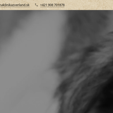
aklinikazverland.sk
+421 908 701878