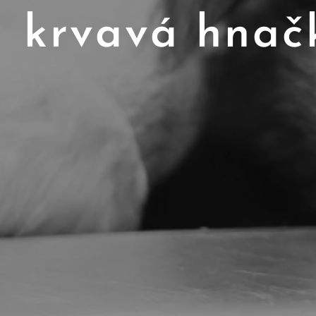
krvavá hnač