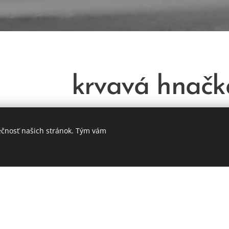
krvavá hnačk
čka u psa je vždy závažný príznak, ktorý môže signali
ečnosť našich stránok. Tým vám
pal čriev, parazity, cudzie teleso alebo nádor. Môže sa
alebo natrávenej krvi, často sprevádzanou vracaním, 
etrenie trusu, krvné testy, ultrazvuk alebo endoskopiu
ať infúzne podávanie roztokov, antibiotík, antiparazit