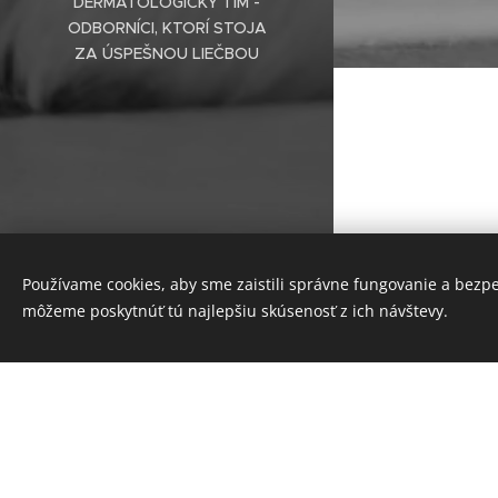
DERMATOLOGICKÝ TÍM -
ODBORNÍCI, KTORÍ STOJA
ZA ÚSPEŠNOU LIEČBOU
© 2025
Veterinárna klinika
Krvavá hna
ZVERLAND Piešťany spol. s r.o.
,
Používame cookies, aby sme zaistili správne fungovanie a bezp
otravu, zá
všetky práva vyhradené
môžeme poskytnúť tú najlepšiu skúsenosť z ich návštevy.
čerstvej 
Cookies
zahŕňa vyš
môže zahŕň