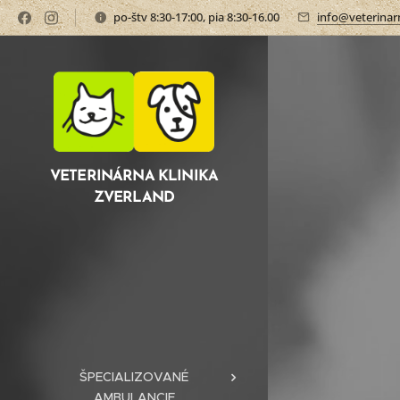
po-štv 8:30-17:00, pia 8:30-16.00
info@veterinarn
VETERINÁRNA KLINIKA
ZVERLAND
ŠPECIALIZOVANÉ
AMBULANCIE