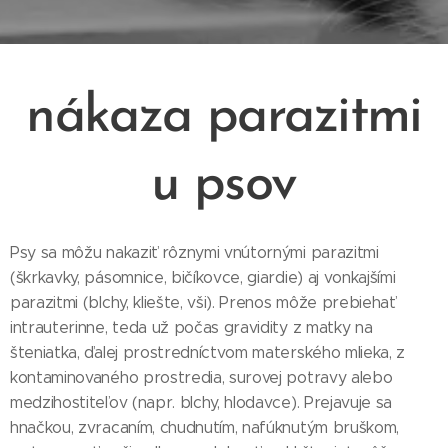
nákaza parazitmi
u psov
Psy sa môžu nakaziť rôznymi vnútornými parazitmi
(škrkavky, pásomnice, bičíkovce, giardie) aj vonkajšími
parazitmi (blchy, kliešte, vši). Prenos môže prebiehať
intrauterinne, teda už počas gravidity z matky na
šteniatka, ďalej prostredníctvom materského mlieka, z
kontaminovaného prostredia, surovej potravy alebo
medzihostiteľov (napr. blchy, hlodavce). Prejavuje sa
hnačkou, zvracaním, chudnutím, nafúknutým bruškom,