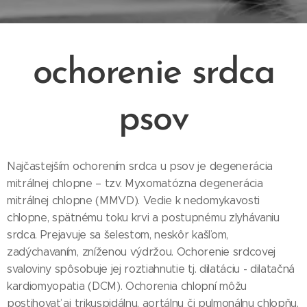
ochorenie srdca
psov
Najčastejším ochorením srdca u psov je degenerácia
mitrálnej chlopne – tzv. Myxomatózna degenerácia
mitrálnej chlopne (MMVD). Vedie k nedomykavosti
chlopne, spätnému toku krvi a postupnému zlyhávaniu
srdca. Prejavuje sa šelestom, neskôr kašľom,
zadýchavaním, zníženou výdržou. Ochorenie srdcovej
svaloviny spôsobuje jej roztiahnutie tj. dilatáciu - dilatačná
kardiomyopatia (DCM). Ochorenia chlopní môžu
postihovať aj trikuspidálnu, aortálnu či pulmonálnu chlopňu.