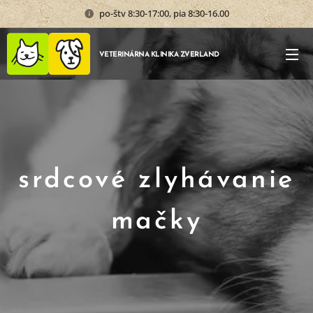
po-štv 8:30-17:00, pia 8:30-16.00
VETERINÁRNA KLINIKA ZVERLAND
srdcové zlyhávanie
mačky