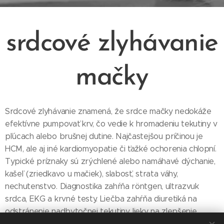
srdcové zlyhávanie
mačky
Srdcové zlyhávanie znamená, že srdce mačky nedokáže
efektívne pumpovať krv, čo vedie k hromadeniu tekutiny v
pľúcach alebo brušnej dutine. Najčastejšou príčinou je
HCM, ale aj iné kardiomyopatie či ťažké ochorenia chlopní.
Typické príznaky sú zrýchlené alebo namáhavé dýchanie,
kašeľ (zriedkavo u mačiek), slabosť, strata váhy,
nechutenstvo. Diagnostika zahŕňa röntgen, ultrazvuk
srdca, EKG a krvné testy. Liečba zahŕňa diuretiká na
odstránenie nadbytočnej tekutiny, lieky na zlepšenie
funkcie srdca a podporu cirkulácie, pričom prognóza