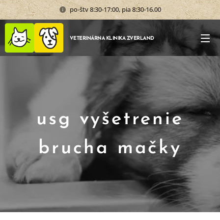
po-štv 8:30-17:00, pia 8:30-16.00
VETERINÁRNA KLINIKA ZVERLAND
usg vyšetrenie
brucha mačky