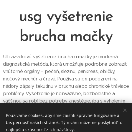
usg vyšetrenie
brucha mačky
Ultrazvukové vyšetrenie brucha u mačky je moderná
diagnostická metóda, ktorá umožňuje podrobne zobraziť
vnútorné orgány – pečeň, slezinu, pankreas, obličky,
močový mechúr a črevá. Používa sa pri podozrení na
nádory, zápaly, tekutinu v bruchu alebo chronické tráviace
problémy. Vyšetrenie je neinvazívne, bezbolestné a
väčšinou sa robí bez potreby anestézie, iba s vyholením
brušnej oblasti.
Používame cookies, aby sme zaistili správne fungovanie a
bezpečnosť našich stránok. Tým vám môžeme poskytnúť tú
najlepšiu skúsenosť z ich návštevy.