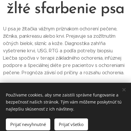
žlté sfarbenie psa
U psa je žltačka vážnym príznakom ochorení pečene,
žlčníka, pankreasu alebo krvi. Prejavuje sa zožltnutím
očných bielok, slizníc a kože. Diagnostika zahŕňa
vyšetrenie krvi, USG, RTG a podľa potreby biopsiu.
Liečba spočíva v terapii základného ochorenia, infúznej
podpore a špeciálnej diéte pre pacientov s ochoreniami
pečene. Prognóza závisí od príčiny a rozsahu ochorenia.
Používame cookies, aby sme zaistili správne fungovanie a
bezpečnosť našich stránok. Tým vám môžeme poskytnúť tú
najlepšiu skúsenosť z ich návštevy.
© 2025
Veterinárna klinika ZVERLAND Piešťany spol. s r.o.
,
všetky práva vyhradené
Prijať nevyhnutné
Prijať všetko
Cookies